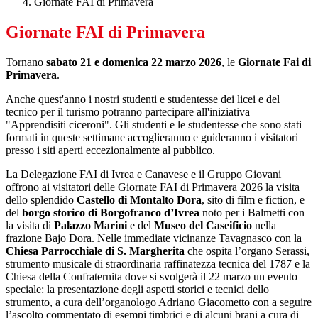
Giornate FAI di Primavera
Giornate FAI di Primavera
Tornano
sabato 21 e domenica 22 marzo 2026
, le
Giornate Fai di
Primavera
.
Anche quest'anno i nostri studenti e studentesse dei licei e del
tecnico per il turismo potranno partecipare all'iniziativa
"Apprendisiti ciceroni". Gli studenti e le studentesse che sono stati
formati in queste settimane accoglieranno e guideranno i visitatori
presso i siti aperti eccezionalmente al pubblico.
La Delegazione FAI di Ivrea e Canavese e il Gruppo Giovani
offrono ai visitatori delle Giornate FAI di Primavera 2026 la visita
dello splendido
Castello di Montalto Dora
, sito di film e fiction, e
del
borgo storico di Borgofranco d’Ivrea
noto per i Balmetti con
la visita di
Palazzo Marini
e del
Museo del Caseificio
nella
frazione Bajo Dora. Nelle immediate vicinanze Tavagnasco con la
Chiesa Parrocchiale di S. Margherita
che ospita l’organo Serassi,
strumento musicale di straordinaria raffinatezza tecnica del 1787 e la
Chiesa della Confraternita dove si svolgerà il 22 marzo un evento
speciale: la presentazione degli aspetti storici e tecnici dello
strumento, a cura dell’organologo Adriano Giacometto con a seguire
l’ascolto commentato di esempi timbrici e di alcuni brani a cura di