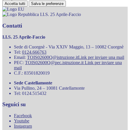
Accetta tutti
Salva le preferenze
I.I.S. 25 Aprile-Faccio
Contatti
I.I.S. 25 Aprile-Faccio
Sede di Cuorgnè - Via XXIV Maggio, 13 – 10082 Cuorgnè
Tel:
0124.666763
Email:
TOIS02600Q@istruzione.it
Link per inviare una mail
PEC:
TOIS02600Q@pec.istruzione.it
Link per inviare una
mail
C.F.: 83501820019
Sede Castellamonte
Via Pullino, 24 – 10081 Castellamonte
Tel: 0124.515432
Seguici su
Facebook
Youtube
Instagram