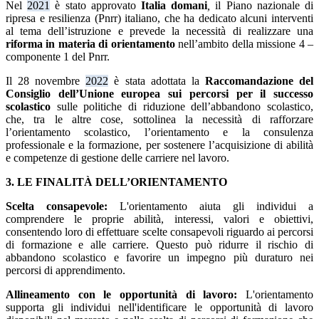
Nel
2021
è stato approvato
Italia domani
,
il Piano nazionale di
ripresa e resilienza (Pnrr) italiano, che ha dedicato alcuni interventi
al tema dell’istruzione e prevede la necessità di realizzare una
riforma in materia di orientamento
nell’ambito della missione 4 –
componente 1 del Pnrr.
Il 28
novembre
2022
è stata
adottata la
Raccomandazione del
Consiglio dell’Unione europea sui percorsi per il successo
scolastico
sulle politiche di riduzione dell’abbandono scolastico,
che, tra le altre cose, sottolinea la necessità di rafforzare
l’orientamento scolastico, l’orientamento e la consulenza
professionale e la formazione, per sostenere l’acquisizione di abilità
e competenze di gestione delle carriere nel lavoro.
3. LE FINALITÀ DELL’ORIENTAMENTO
Scelta consapevole:
L'orientamento aiuta gli individui a
comprendere le proprie abilità, interessi, valori e obiettivi,
consentendo loro di effettuare scelte consapevoli riguardo ai percorsi
di formazione e alle carriere. Questo può ridurre il rischio di
abbandono scolastico e favorire un impegno più duraturo nei
percorsi di apprendimento.
Allineamento con le opportunità di lavoro:
L'orientamento
supporta gli individui nell'identificare le opportunità di lavoro