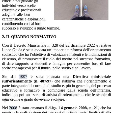
cruciale ne
l guidare gli
individui verso scelte
educative
e professionali
ade
guate alle loro
c
aratteristiche e aspirazioni,
contribuendo così al loro
successo e sviluppo a lungo termine.
2. IL QUADRO NORMATIVO
Con il Decreto Ministeriale n. 328 del 22 dicembre 2022 e relative
Linee Guida è stata avviata un’importante riforma dell’orientamento
scolastico che ha l’obiettivo di valorizzare i talenti e le inclinazioni di
ciascuno, di promuovere il ruolo del merito nel successo formativo,
di dare supporto a studenti e famiglie per consentire loro di fare
scelte consapevoli per il futuro, nello studio e nel lavoro.
Sin dal
1997
è stata emanata una
Direttiva ministeriale
sull’orientamento
(
n. 487/97
) che stabiliva che l’orientamento è
parte integrante dei curriculi di studio e, più in generale, del processo
educativo e formativo, a cominciare dalla scuola dell’infanzia,
indicando poi una serie di attività di orientamento che le scuole di
ogni ordine e grado dovevano svolgere.
Nel
2008
è stato emanato il
d.lgs. 14 gennaio 2008, n. 21
, che ha
previsto la realizzazione dei percorsi di orientamento finalizzati alla