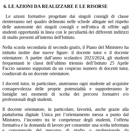
6. LE AZIONI DA REALIZZARE E LE RISORSE
Le azioni formative progettate dai singoli consigli di classe
rientreranno nel quadro delineato nelle schede allegate nel rispetto
delle autonomie dei singoli consigli e nell'ottica di offrite agli
studenti opportunità in linea con le peculiarità dei differenti indirizzi
di studio presenti all'interno dell'Istituto.
Nella scuola secondaria di secondo grado, il Piano del Ministero ha
istituito inoltre due nuove figure: il docente tutor e il docente
orientatore. A partire dall’anno scolastico 2023/2024, gli studenti
frequentanti le classi dell’ultimo triennio dell’Istit
uto 25 Aprile
Faccio
saranno supportati da un cospicuo numero di docenti tutor,
coadiuvati da un docente orientatore.
I docenti tutor, in particolare, aiuteranno ogni studente ad acquisire
consapevolezza delle proprie potenzialità e supporteranno le
famiglie nei momenti di scelta dei percorsi formativi e/o
professionali degli studenti.
Il docente orientatore, in particolare, favorirà, anche grazie alla
piattaforma digitale Unica per l’orientamento messa a punto dal
Minis
tero, l’incontro tra le competenze degli studenti, l’offerta
formativa e la domanda di lavoro per conse
ntire una scelta informata
e consapevole del percorso di studio o professionale da