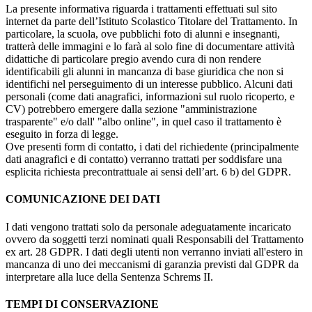
La presente informativa riguarda i trattamenti effettuati sul sito
internet da parte dell’Istituto Scolastico Titolare del Trattamento. In
particolare, la scuola, ove pubblichi foto di alunni e insegnanti,
tratterà delle immagini e lo farà al solo fine di documentare attività
didattiche di particolare pregio avendo cura di non rendere
identificabili gli alunni in mancanza di base giuridica che non si
identifichi nel perseguimento di un interesse pubblico. Alcuni dati
personali (come dati anagrafici, informazioni sul ruolo ricoperto, e
CV) potrebbero emergere dalla sezione "amministrazione
trasparente" e/o dall' "albo online", in quel caso il trattamento è
eseguito in forza di legge.
Ove presenti form di contatto, i dati del richiedente (principalmente
dati anagrafici e di contatto) verranno trattati per soddisfare una
esplicita richiesta precontrattuale ai sensi dell’art. 6 b) del GDPR.
COMUNICAZIONE DEI DATI
I dati vengono trattati solo da personale adeguatamente incaricato
ovvero da soggetti terzi nominati quali Responsabili del Trattamento
ex art. 28 GDPR. I dati degli utenti non verranno inviati all'estero in
mancanza di uno dei meccanismi di garanzia previsti dal GDPR da
interpretare alla luce della Sentenza Schrems II.
TEMPI DI CONSERVAZIONE