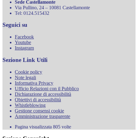
Sede Castellamonte
Via Pullino, 24 – 10081 Castellamonte
Tel: 0124.515432
Seguici su
Facebook
Youtube
Instagram
Sezione Link Utili
Cookie policy
Note legali
Informativa Privacy
Ufficio Relazioni con il Pubblico
Dichiarazione di accessibilità
Obiettivi di accessibilità
Whistleblowing
Gestione consensi cookie
Amministrazione trasparente
Pagina visualizzata
805
volte