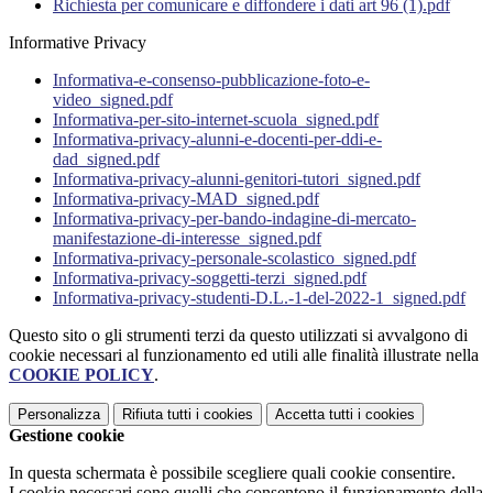
Richiesta per comunicare e diffondere i dati art 96 (1).pdf
Informative Privacy
Informativa-e-consenso-pubblicazione-foto-e-
video_signed.pdf
Informativa-per-sito-internet-scuola_signed.pdf
Informativa-privacy-alunni-e-docenti-per-ddi-e-
dad_signed.pdf
Informativa-privacy-alunni-genitori-tutori_signed.pdf
Informativa-privacy-MAD_signed.pdf
Informativa-privacy-per-bando-indagine-di-mercato-
manifestazione-di-interesse_signed.pdf
Informativa-privacy-personale-scolastico_signed.pdf
Informativa-privacy-soggetti-terzi_signed.pdf
Informativa-privacy-studenti-D.L.-1-del-2022-1_signed.pdf
Questo sito o gli strumenti terzi da questo utilizzati si avvalgono di
cookie necessari al funzionamento ed utili alle finalità illustrate nella
COOKIE POLICY
.
Personalizza
Rifiuta tutti
i cookies
Accetta tutti
i cookies
Gestione cookie
In questa schermata è possibile scegliere quali cookie consentire.
I cookie necessari sono quelli che consentono il funzionamento della