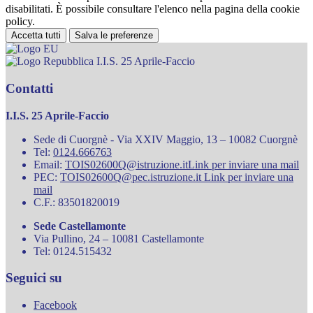
disabilitati. È possibile consultare l'elenco nella pagina della cookie
policy.
Accetta tutti
Salva le preferenze
I.I.S. 25 Aprile-Faccio
Contatti
I.I.S. 25 Aprile-Faccio
Sede di Cuorgnè - Via XXIV Maggio, 13 – 10082 Cuorgnè
Tel:
0124.666763
Email:
TOIS02600Q@istruzione.it
Link per inviare una mail
PEC:
TOIS02600Q@pec.istruzione.it
Link per inviare una
mail
C.F.: 83501820019
Sede Castellamonte
Via Pullino, 24 – 10081 Castellamonte
Tel: 0124.515432
Seguici su
Facebook