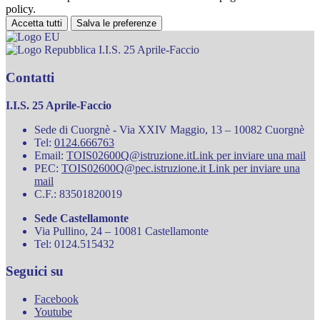
policy.
Accetta tutti
Salva le preferenze
I.I.S. 25 Aprile-Faccio
Contatti
I.I.S. 25 Aprile-Faccio
Sede di Cuorgnè - Via XXIV Maggio, 13 – 10082 Cuorgnè
Tel:
0124.666763
Email:
TOIS02600Q@istruzione.it
Link per inviare una mail
PEC:
TOIS02600Q@pec.istruzione.it
Link per inviare una
mail
C.F.: 83501820019
Sede Castellamonte
Via Pullino, 24 – 10081 Castellamonte
Tel: 0124.515432
Seguici su
Facebook
Youtube