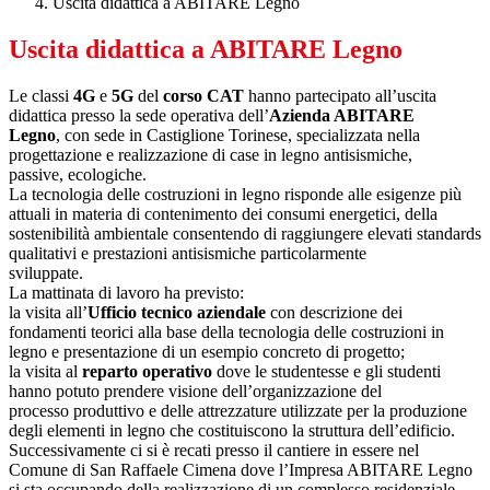
Uscita didattica a ABITARE Legno
Uscita didattica a ABITARE Legno
Le classi
4G
e
5G
del
corso CAT
hanno partecipato all’uscita
didattica presso la sede operativa dell’
Azienda ABITARE
Legno
, con sede in Castiglione Torinese, specializzata nella
progettazione e realizzazione di case in legno antisismiche,
passive, ecologiche.
La tecnologia delle costruzioni in legno risponde alle esigenze più
attuali in materia di contenimento dei consumi energetici, della
sostenibilità ambientale consentendo di raggiungere elevati standards
qualitativi e prestazioni antisismiche particolarmente
sviluppate.
La mattinata di lavoro ha previsto:
la visita all’
Ufficio tecnico aziendale
con descrizione dei
fondamenti teorici alla base della tecnologia delle costruzioni in
legno e presentazione di un esempio concreto di progetto;
la visita al
reparto operativo
dove le studentesse e gli studenti
hanno potuto prendere visione dell’organizzazione del
processo produttivo e delle attrezzature utilizzate per la produzione
degli elementi in legno che costituiscono la struttura dell’edificio.
Successivamente ci si è recati presso il cantiere in essere nel
Comune di San Raffaele Cimena dove l’Impresa ABITARE Legno
si sta occupando della realizzazione di un complesso residenziale