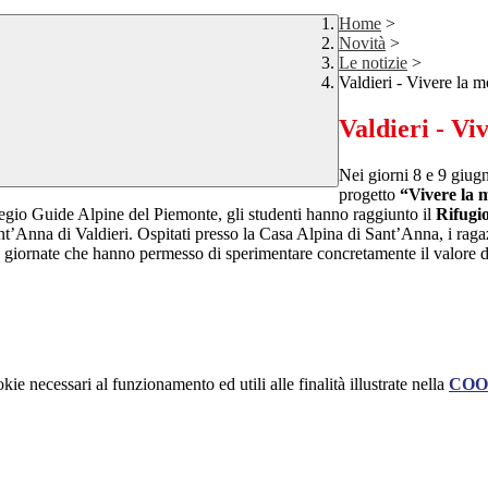
Home
>
Novità
>
Le notizie
>
Valdieri - Vivere la 
Valdieri - Vi
Nei giorni 8 e 9 giug
progetto
“Vivere la 
gio Guide Alpine del Piemonte, gli studenti hanno raggiunto il
Rifugi
t’Anna di Valdieri. Ospitati presso la Casa Alpina di Sant’Anna, i raga
ue giornate che hanno permesso di sperimentare concretamente il valore de
kie necessari al funzionamento ed utili alle finalità illustrate nella
COO