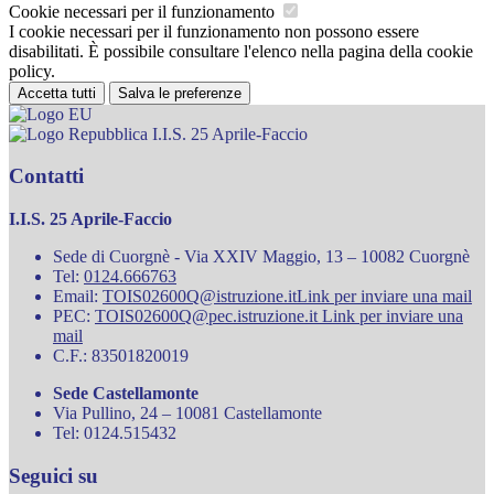
Cookie necessari per il funzionamento
I cookie necessari per il funzionamento non possono essere
disabilitati. È possibile consultare l'elenco nella pagina della cookie
policy.
Accetta tutti
Salva le preferenze
I.I.S. 25 Aprile-Faccio
Contatti
I.I.S. 25 Aprile-Faccio
Sede di Cuorgnè - Via XXIV Maggio, 13 – 10082 Cuorgnè
Tel:
0124.666763
Email:
TOIS02600Q@istruzione.it
Link per inviare una mail
PEC:
TOIS02600Q@pec.istruzione.it
Link per inviare una
mail
C.F.: 83501820019
Sede Castellamonte
Via Pullino, 24 – 10081 Castellamonte
Tel: 0124.515432
Seguici su