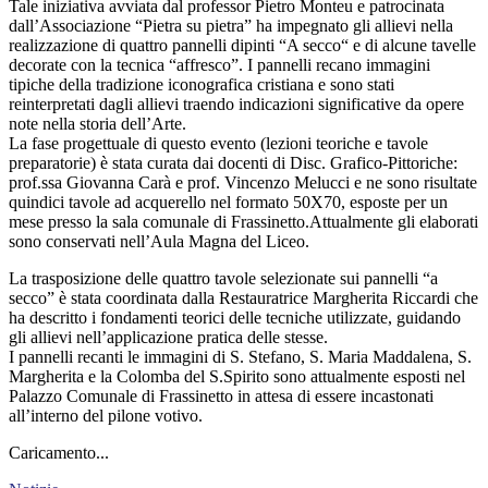
Tale iniziativa avviata dal professor Pietro Monteu e patrocinata
dall’Associazione “Pietra su pietra” ha impegnato gli allievi nella
realizzazione di quattro pannelli dipinti “A secco“ e di alcune tavelle
decorate con la tecnica “affresco”. I pannelli recano immagini
tipiche della tradizione iconografica cristiana e sono stati
reinterpretati dagli allievi traendo indicazioni significative da opere
note nella storia dell’Arte.
La fase progettuale di questo evento (lezioni teoriche e tavole
preparatorie) è stata curata dai docenti di Disc. Grafico-Pittoriche:
prof.ssa Giovanna Carà e prof. Vincenzo Melucci e ne sono risultate
quindici tavole ad acquerello nel formato 50X70, esposte per un
mese presso la sala comunale di Frassinetto.Attualmente gli elaborati
sono conservati nell’Aula Magna del Liceo.
La trasposizione delle quattro tavole selezionate sui pannelli “a
secco” è stata coordinata dalla Restauratrice Margherita Riccardi che
ha descritto i fondamenti teorici delle tecniche utilizzate, guidando
gli allievi nell’applicazione pratica delle stesse.
I pannelli recanti le immagini di S. Stefano, S. Maria Maddalena, S.
Margherita e la Colomba del S.Spirito sono attualmente esposti nel
Palazzo Comunale di Frassinetto in attesa di essere incastonati
all’interno del pilone votivo.
Caricamento...