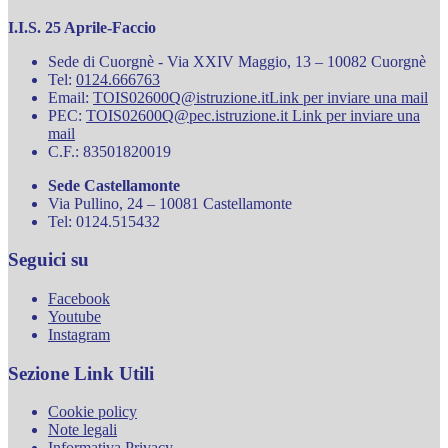
I.I.S. 25 Aprile-Faccio
Sede di Cuorgnè - Via XXIV Maggio, 13 – 10082 Cuorgnè
Tel:
0124.666763
Email:
TOIS02600Q@istruzione.it
Link per inviare una mail
PEC:
TOIS02600Q@pec.istruzione.it
Link per inviare una
mail
C.F.: 83501820019
Sede Castellamonte
Via Pullino, 24 – 10081 Castellamonte
Tel: 0124.515432
Seguici su
Facebook
Youtube
Instagram
Sezione Link Utili
Cookie policy
Note legali
Informativa Privacy