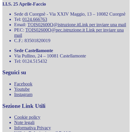
I.I.S. 25 Aprile-Faccio
Sede di Cuorgnè - Via XXIV Maggio, 13 – 10082 Cuorgnè
Tel:
0124.666763
Email:
TOIS02600Q@istruzione.it
Link per inviare una mail
PEC:
TOIS02600Q@pec.istruzione.it
Link per inviare una
mail
C.F.: 83501820019
Sede Castellamonte
Via Pullino, 24 – 10081 Castellamonte
Tel: 0124.515432
Seguici su
Facebook
Youtube
Instagram
Sezione Link Utili
Cookie policy
Note legali
Informativa Privacy