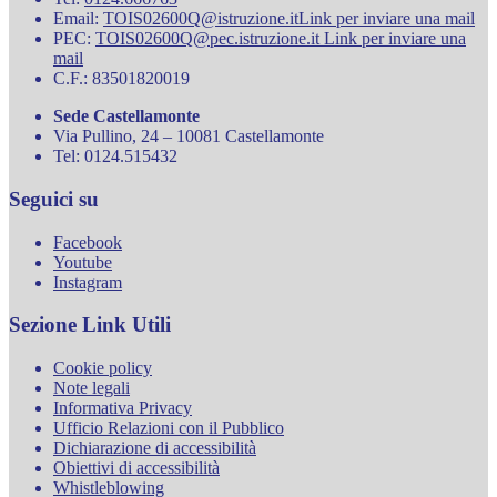
Email:
TOIS02600Q@istruzione.it
Link per inviare una mail
PEC:
TOIS02600Q@pec.istruzione.it
Link per inviare una
mail
C.F.: 83501820019
Sede Castellamonte
Via Pullino, 24 – 10081 Castellamonte
Tel: 0124.515432
Seguici su
Facebook
Youtube
Instagram
Sezione Link Utili
Cookie policy
Note legali
Informativa Privacy
Ufficio Relazioni con il Pubblico
Dichiarazione di accessibilità
Obiettivi di accessibilità
Whistleblowing