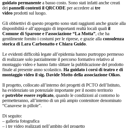
guidato permanente
a basso costo. Sono stati infatti anche creati
dei
pannelli contenti il QRCODE
per accedere ai
tre
video
prodotti sul luogo.
Gli obbiettivi di questo progetto sono stati raggiunti anche grazie alla
disponibilità e all’appoggio di importanti realtà locali quali
il
Comune di Sparone e l’associazione “La Motta”
, che ha
gentilmente fornito i costumi per le riprese, e grazie alla
consulenza
storica di Lara Carbonatto e Chiara Guido
.
Le evidenti difficoltà legate all’epidemia hanno purtroppo permesso
di realizzare solo parzialmente il percorso formativo relativo al
montaggio video e hanno fatto slittare la pubblicazione del prodotto
finale al presente anno scolastico.
Ha guidato i corsi di teatro e di
montaggio video il sig. Davide Motto della associazione Oikos
.
Il progetto, collocato all’interno dei progetti di PCTO dell’Istituto,
ha evidenziato un potenziale importante per il nostro territorio
e
potrebbe essere replicato
, quando le condizioni al contorno lo
permetteranno, all’interno di un più ampio contenitore denominato
“Canavese in pillole”.
Di seguito:
– galleria fotografica
– i tre video realizzati nell’ambito del progetto