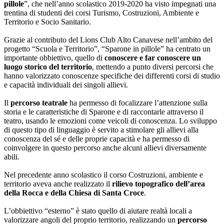
pillole
”, che nell’anno scolastico 2019-2020 ha visto impegnati una
trentina di studenti dei corsi Turismo, Costruzioni, Ambiente e
Territorio e Socio Sanitario.
Grazie al contributo del Lions Club Alto Canavese nell’ambito del
progetto “Scuola e Territorio”, “Sparone in pillole” ha centrato un
importante obbiettivo, quello di
conoscere e far conoscere un
luogo storico del territorio
, mettendo a punto diversi percorsi che
hanno valorizzato conoscenze specifiche dei differenti corsi di studio
e capacità individuali dei singoli allievi.
Il
percorso teatrale
ha permesso di focalizzare l’attenzione sulla
storia e le caratteristiche di Sparone e di raccontarle attraverso il
teatro, usando le emozioni come veicoli di conoscenza. Lo sviluppo
di questo tipo di linguaggio è servito a stimolare gli allievi alla
conoscenza del sé e delle proprie capacità e ha permesso di
coinvolgere in questo percorso anche alcuni allievi diversamente
abili.
Nel precedente anno scolastico il corso Costruzioni, ambiente e
territorio aveva anche realizzato il
rilievo topografico dell’area
della Rocca e della Chiesa di Santa Croce
.
L’obbiettivo “esterno” è stato quello di aiutare realtà locali a
valorizzare angoli del proprio territorio, realizzando un
percorso