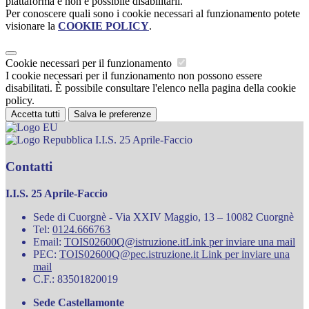
piattaforma e non è possibile disabilitarli.
Per conoscere quali sono i cookie necessari al funzionamento potete
visionare la
COOKIE POLICY
.
Cookie necessari per il funzionamento
I cookie necessari per il funzionamento non possono essere
disabilitati. È possibile consultare l'elenco nella pagina della cookie
policy.
Accetta tutti
Salva le preferenze
I.I.S. 25 Aprile-Faccio
Contatti
I.I.S. 25 Aprile-Faccio
Sede di Cuorgnè - Via XXIV Maggio, 13 – 10082 Cuorgnè
Tel:
0124.666763
Email:
TOIS02600Q@istruzione.it
Link per inviare una mail
PEC:
TOIS02600Q@pec.istruzione.it
Link per inviare una
mail
C.F.: 83501820019
Sede Castellamonte