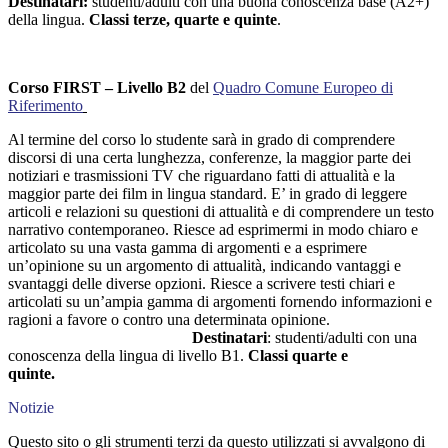
Destinatari:
studenti/adulti con una buona conoscenza base (A2+)
della lingua.
Classi terze, quarte e quinte
.
Corso FIRST – Livello B2
del
Quadro Comune Europeo di
Riferimento
Al termine del corso lo studente sarà in grado di comprendere
discorsi di una certa lunghezza, conferenze, la maggior parte dei
notiziari e trasmissioni TV che riguardano fatti di attualità e la
maggior parte dei film in lingua standard. E’ in grado di leggere
articoli e relazioni su questioni di attualità e di comprendere un testo
narrativo contemporaneo. Riesce ad esprimermi in modo chiaro e
articolato su una vasta gamma di argomenti e a esprimere
un’opinione su un argomento di attualità, indicando vantaggi e
svantaggi delle diverse opzioni. Riesce a scrivere testi chiari e
articolati su un’ampia gamma di argomenti fornendo informazioni e
ragioni a favore o contro una determinata opinione.
Destinatari
: studenti/adulti con una
conoscenza della lingua di livello B1.
Classi quarte e
quinte.
Notizie
Questo sito o gli strumenti terzi da questo utilizzati si avvalgono di