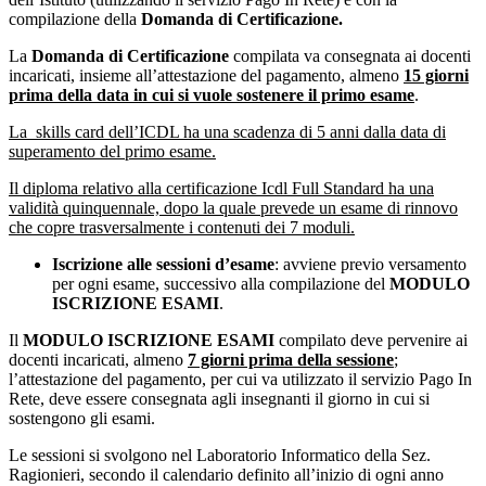
compilazione della
Domanda di Certificazione.
La
Domanda di Certificazione
compilata va consegnata ai docenti
incaricati, insieme all’attestazione del pagamento, almeno
15 giorni
prima della data in cui si vuole sostenere il primo esame
.
La skills card dell’ICDL ha una scadenza di 5 anni dalla data di
superamento del primo esame.
Il diploma relativo alla certificazione Icdl Full Standard ha una
validità quinquennale, dopo la quale prevede un esame di rinnovo
che copre trasversalmente i contenuti dei 7 moduli.
Iscrizione alle sessioni d’esame
: avviene previo versamento
per ogni esame, successivo alla compilazione del
MODULO
ISCRIZIONE ESAMI
.
Il
MODULO ISCRIZIONE ESAMI
compilato deve pervenire ai
docenti incaricati, almeno
7 giorni prima della sessione
;
l’attestazione del pagamento, per cui va utilizzato il servizio Pago In
Rete, deve essere consegnata agli insegnanti il giorno in cui si
sostengono gli esami.
Le sessioni si svolgono nel Laboratorio Informatico della Sez.
Ragionieri, secondo il calendario definito all’inizio di ogni anno