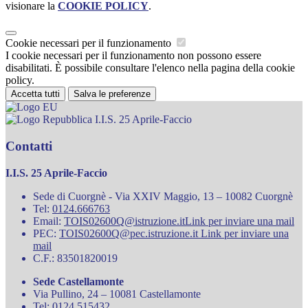
visionare la
COOKIE POLICY
.
Cookie necessari per il funzionamento
I cookie necessari per il funzionamento non possono essere
disabilitati. È possibile consultare l'elenco nella pagina della cookie
policy.
Accetta tutti
Salva le preferenze
I.I.S. 25 Aprile-Faccio
Contatti
I.I.S. 25 Aprile-Faccio
Sede di Cuorgnè - Via XXIV Maggio, 13 – 10082 Cuorgnè
Tel:
0124.666763
Email:
TOIS02600Q@istruzione.it
Link per inviare una mail
PEC:
TOIS02600Q@pec.istruzione.it
Link per inviare una
mail
C.F.: 83501820019
Sede Castellamonte
Via Pullino, 24 – 10081 Castellamonte
Tel: 0124.515432